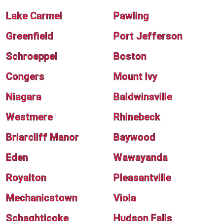
Lake Carmel
Pawling
Greenfield
Port Jefferson
Schroeppel
Boston
Congers
Mount Ivy
Niagara
Baldwinsville
Westmere
Rhinebeck
Briarcliff Manor
Baywood
Eden
Wawayanda
Royalton
Pleasantville
Mechanicstown
Viola
Schaghticoke
Hudson Falls