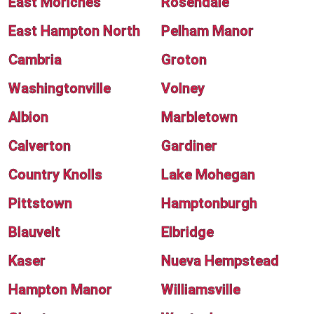
East Moriches
Rosendale
East Hampton North
Pelham Manor
Cambria
Groton
Washingtonville
Volney
Albion
Marbletown
Calverton
Gardiner
Country Knolls
Lake Mohegan
Pittstown
Hamptonburgh
Blauvelt
Elbridge
Kaser
Nueva Hempstead
Hampton Manor
Williamsville