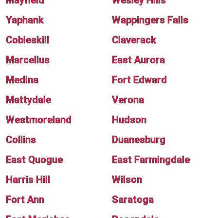
Mayfield
Wesley Hills
Yaphank
Wappingers Falls
Cobleskill
Claverack
Marcellus
East Aurora
Medina
Fort Edward
Mattydale
Verona
Westmoreland
Hudson
Collins
Duanesburg
East Quogue
East Farmingdale
Harris Hill
Wilson
Fort Ann
Saratoga