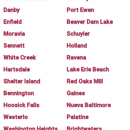
Danby
Port Ewen
Enfield
Beaver Dam Lake
Moravia
Schuyler
Sennett
Holland
White Creek
Ravena
Hartsdale
Lake Erie Beach
Shelter Island
Red Oaks Mill
Bennington
Gaines
Hoosick Falls
Nueva Baltimore
Westerlo
Palatine
Washington Heights
Brightwaters