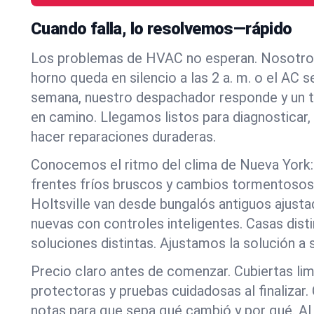
Cuando falla, lo resolvemos—rápido
Los problemas de HVAC no esperan. Nosotro
horno queda en silencio a las 2 a. m. o el AC s
semana, nuestro despachador responde y un t
en camino. Llegamos listos para diagnosticar,
hacer reparaciones duraderas.
Conocemos el ritmo del clima de Nueva York:
frentes fríos bruscos y cambios tormentosos
Holtsville van desde bungalós antiguos ajust
nuevas con controles inteligentes. Casas dist
soluciones distintas. Ajustamos la solución a s
Precio claro antes de comenzar. Cubiertas lim
protectoras y pruebas cuidadosas al finaliza
notas para que sepa qué cambió y por qué. Al i