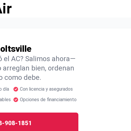
ir
ltsville
ó el AC? Salimos ahora—
o arreglan bien, ordenan
do como debe.
o día
Con licencia y asegurados
ables
Opciones de financiamiento
8-908-1851