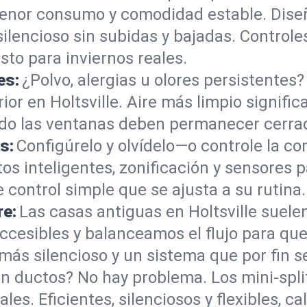
enor consumo y comodidad estable. Dise
silencioso sin subidas y bajadas. Controle
sto para inviernos reales.
es:
¿Polvo, alergias u olores persistentes
rior en Holtsville. Aire más limpio signifi
ndo las ventanas deben permanecer cerra
s:
Configúrelo y olvídelo—o controle la c
 inteligentes, zonificación y sensores p
 control simple que se ajusta a su rutina.
re:
Las casas antiguas en Holtsville suele
ccesibles y balanceamos el flujo para que
ás silencioso y un sistema que por fin se
in ductos? No hay problema. Los mini‑spli
les. Eficientes, silenciosos y flexibles, c