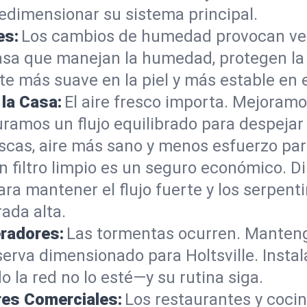
dimensionar su sistema principal.
es:
Los cambios de humedad provocan ver
casa que manejan la humedad, protegen l
e más suave en la piel y más estable en 
 la Casa:
El aire fresco importa. Mejoramo
ramos un flujo equilibrado para despejar a
escas, aire más sano y menos esfuerzo par
n filtro limpio es un seguro económico. 
 mantener el flujo fuerte y los serpentine
ada alta.
eradores:
Las tormentas ocurren. Mantenga
serva dimensionado para Holtsville. Ins
 la red no lo esté—y su rutina siga.
res Comerciales:
Los restaurantes y coci