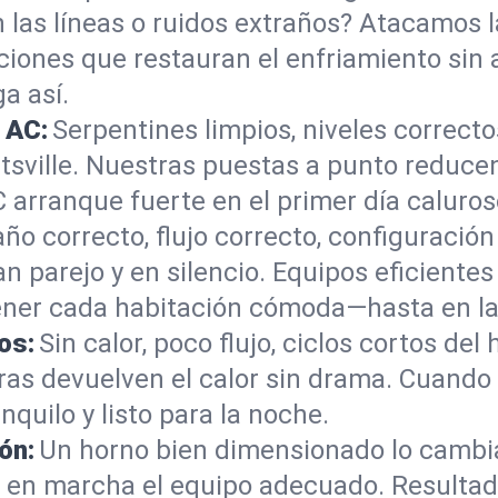
 en las líneas o ruidos extraños? Atacamos 
ciones que restauran el enfriamiento sin 
a así.
 AC:
Serpentines limpios, niveles correct
tsville. Nuestras puestas a punto reducen 
C arranque fuerte en el primer día caluros
o correcto, flujo correcto, configuració
n parejo y en silencio. Equipos eficient
ener cada habitación cómoda—hasta en las
os:
Sin calor, poco flujo, ciclos cortos de
as devuelven el calor sin drama. Cuando 
nquilo y listo para la noche.
ón:
Un horno bien dimensionado lo cambi
 en marcha el equipo adecuado. Resultado