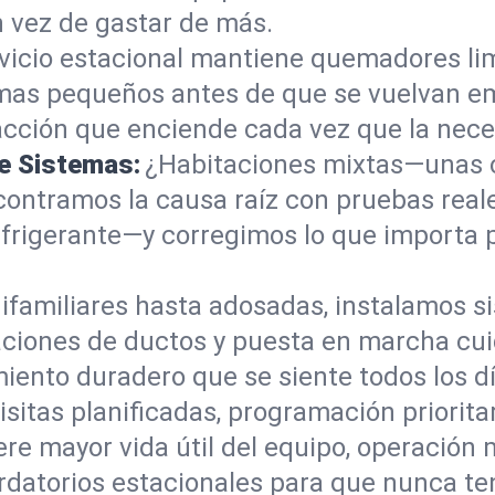
n vez de gastar de más.
rvicio estacional mantiene quemadores li
emas pequeños antes de que se vuelvan e
facción que enciende cada vez que la nece
e Sistemas:
¿Habitaciones mixtas—unas ca
contramos la causa raíz con pruebas reales
efrigerante—y corregimos lo que importa 
ifamiliares hasta adosadas, instalamos s
raciones de ductos y puesta en marcha c
miento duradero que se siente todos los dí
isitas planificadas, programación priorit
re mayor vida útil del equipo, operación 
atorios estacionales para que nunca teng