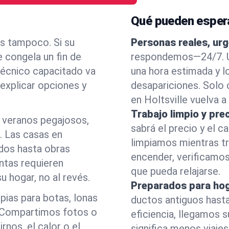
Qué pueden esperar
s tampoco. Si su
Personas reales, urg
e congela un fin de
respondemos—24/7. Un
écnico capacitado va
una hora estimada y l
 explicar opciones y
desapariciones. Solo
en Holtsville vuelva 
Trabajo limpio y prec
 veranos pegajosos,
sabrá el precio y el 
. Las casas en
limpiamos mientras t
ados hasta obras
encender, verificamos
intas requieren
que pueda relajarse.
u hogar, no al revés.
Preparados para hog
pias para botas, lonas
ductos antiguos hasta
r. Compartimos fotos o
eficiencia, llegamos 
rnos, el calor o el
significa menos viaj