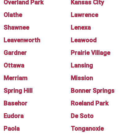
Overland Park
Kansas City
Olathe
Lawrence
Shawnee
Lenexa
Leavenworth
Leawood
Gardner
Prairie Village
Ottawa
Lansing
Merriam
Mission
Spring Hill
Bonner Springs
Basehor
Roeland Park
Eudora
De Soto
Paola
Tonganoxie