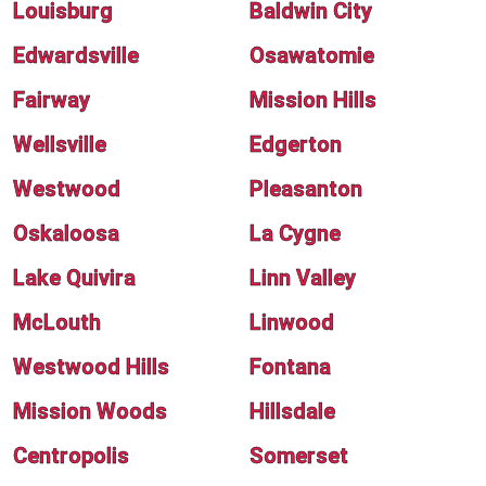
Louisburg
Baldwin City
Edwardsville
Osawatomie
Fairway
Mission Hills
Wellsville
Edgerton
Westwood
Pleasanton
Oskaloosa
La Cygne
Lake Quivira
Linn Valley
McLouth
Linwood
Westwood Hills
Fontana
Mission Woods
Hillsdale
Centropolis
Somerset