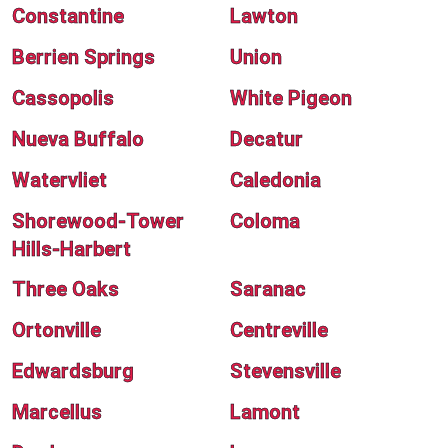
Constantine
Lawton
Berrien Springs
Union
Cassopolis
White Pigeon
Nueva Buffalo
Decatur
Watervliet
Caledonia
Shorewood-Tower
Coloma
Hills-Harbert
Three Oaks
Saranac
Ortonville
Centreville
Edwardsburg
Stevensville
Marcellus
Lamont