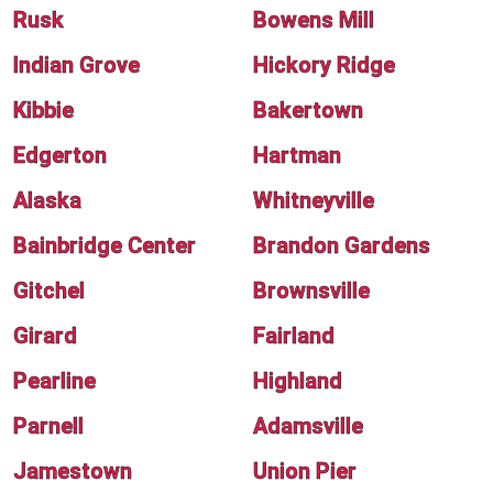
Rusk
Bowens Mill
Indian Grove
Hickory Ridge
Kibbie
Bakertown
Edgerton
Hartman
Alaska
Whitneyville
Bainbridge Center
Brandon Gardens
Gitchel
Brownsville
Girard
Fairland
Pearline
Highland
Parnell
Adamsville
Jamestown
Union Pier