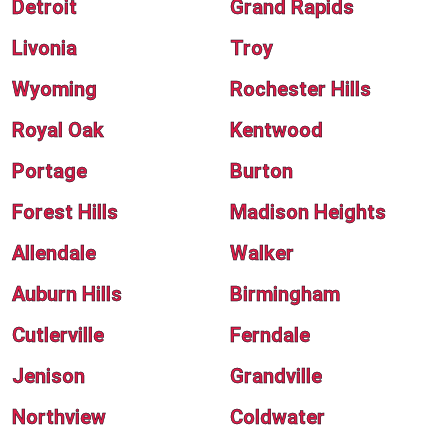
Detroit
Grand Rapids
Livonia
Troy
Wyoming
Rochester Hills
Royal Oak
Kentwood
Portage
Burton
Forest Hills
Madison Heights
Allendale
Walker
Auburn Hills
Birmingham
Cutlerville
Ferndale
Jenison
Grandville
Northview
Coldwater