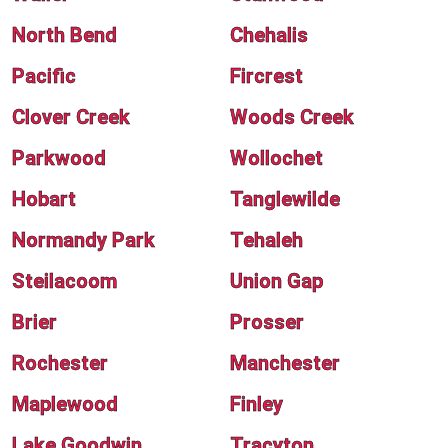
North Bend
Chehalis
Pacific
Fircrest
Clover Creek
Woods Creek
Parkwood
Wollochet
Hobart
Tanglewilde
Normandy Park
Tehaleh
Steilacoom
Union Gap
Brier
Prosser
Rochester
Manchester
Maplewood
Finley
Lake Goodwin
Tracyton