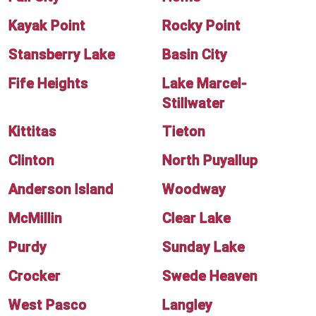
Kayak Point
Rocky Point
Stansberry Lake
Basin City
Fife Heights
Lake Marcel-
Stillwater
Kittitas
Tieton
Clinton
North Puyallup
Anderson Island
Woodway
McMillin
Clear Lake
Purdy
Sunday Lake
Crocker
Swede Heaven
West Pasco
Langley