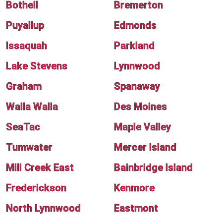
Bothell
Bremerton
Puyallup
Edmonds
Issaquah
Parkland
Lake Stevens
Lynnwood
Graham
Spanaway
Walla Walla
Des Moines
SeaTac
Maple Valley
Tumwater
Mercer Island
Mill Creek East
Bainbridge Island
Frederickson
Kenmore
North Lynnwood
Eastmont