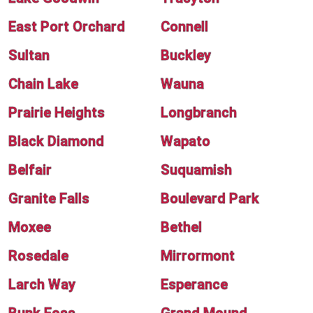
East Port Orchard
Connell
Sultan
Buckley
Chain Lake
Wauna
Prairie Heights
Longbranch
Black Diamond
Wapato
Belfair
Suquamish
Granite Falls
Boulevard Park
Moxee
Bethel
Rosedale
Mirrormont
Larch Way
Esperance