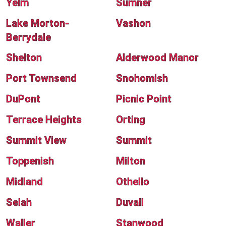
Yelm
Sumner
Lake Morton-
Vashon
Berrydale
Shelton
Alderwood Manor
Port Townsend
Snohomish
DuPont
Picnic Point
Terrace Heights
Orting
Summit View
Summit
Toppenish
Milton
Midland
Othello
Selah
Duvall
Waller
Stanwood