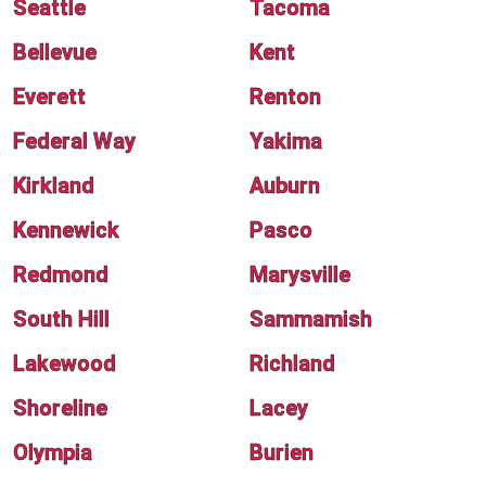
Seattle
Tacoma
Bellevue
Kent
Everett
Renton
Federal Way
Yakima
Kirkland
Auburn
Kennewick
Pasco
Redmond
Marysville
South Hill
Sammamish
Lakewood
Richland
Shoreline
Lacey
Olympia
Burien