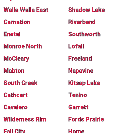
Walla Walla East
Shadow Lake
Carnation
Riverbend
Enetai
Southworth
Monroe North
Lofall
McCleary
Freeland
Mabton
Napavine
South Creek
Kitsap Lake
Cathcart
Tenino
Cavalero
Garrett
Wilderness Rim
Fords Prairie
Fall City
Home