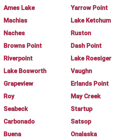
Ames Lake
Yarrow Point
Machias
Lake Ketchum
Naches
Ruston
Browns Point
Dash Point
Riverpoint
Lake Roesiger
Lake Bosworth
Vaughn
Grapeview
Erlands Point
Roy
May Creek
Seabeck
Startup
Carbonado
Satsop
Buena
Onalaska