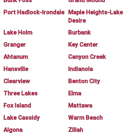
Bunk Foss
Grand Mound
Port Hadlock-Irondale
Maple Heights-Lake
Desire
Lake Holm
Burbank
Granger
Key Center
Ahtanum
Canyon Creek
Hansville
Indianola
Clearview
Benton City
Three Lakes
Elma
Fox Island
Mattawa
Lake Cassidy
Warm Beach
Algona
Zillah