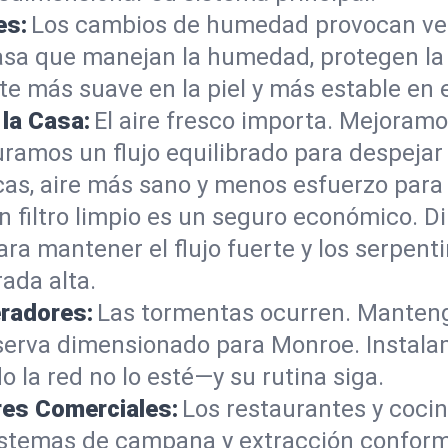
es:
Los cambios de humedad provocan ver
casa que manejan la humedad, protegen l
e más suave en la piel y más estable en 
 la Casa:
El aire fresco importa. Mejoramo
ramos un flujo equilibrado para despejar a
as, aire más sano y menos esfuerzo para
n filtro limpio es un seguro económico. 
 mantener el flujo fuerte y los serpentine
ada alta.
eradores:
Las tormentas ocurren. Mantenga
serva dimensionado para Monroe. Insta
 la red no lo esté—y su rutina siga.
res Comerciales:
Los restaurantes y coci
istemas de campana y extracción conform