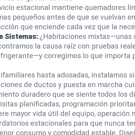
rvicio estacional mantiene quemadores li
emas pequeños antes de que se vuelvan e
facción que enciende cada vez que la nece
e Sistemas:
¿Habitaciones mixtas—unas c
contramos la causa raíz con pruebas reales
efrigerante—y corregimos lo que importa 
ifamiliares hasta adosadas, instalamos s
raciones de ductos y puesta en marcha c
miento duradero que se siente todos los dí
isitas planificadas, programación priorit
re mayor vida útil del equipo, operación 
atorios estacionales para que nunca teng
enor consumo y comodidad estable. Dise