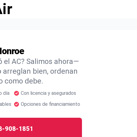
ir
Monroe
ó el AC? Salimos ahora—
o arreglan bien, ordenan
do como debe.
o día
Con licencia y asegurados
ables
Opciones de financiamiento
8-908-1851