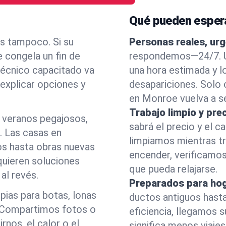
Qué pueden espera
s tampoco. Si su
Personas reales, urg
e congela un fin de
respondemos—24/7. Un
écnico capacitado va
una hora estimada y l
 explicar opciones y
desapariciones. Solo
en Monroe vuelva a s
Trabajo limpio y prec
 veranos pegajosos,
sabrá el precio y el 
. Las casas en
limpiamos mientras t
os hasta obras nuevas
encender, verificamos
quieren soluciones
que pueda relajarse.
 al revés.
Preparados para hog
pias para botas, lonas
ductos antiguos hasta
r. Compartimos fotos o
eficiencia, llegamos 
rnos, el calor o el
significa menos viaj