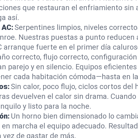
ciones que restauran el enfriamiento sin 
a así.
 AC:
Serpentines limpios, niveles correct
roe. Nuestras puestas a punto reducen ave
C arranque fuerte en el primer día caluros
o correcto, flujo correcto, configuració
n parejo y en silencio. Equipos eficient
ener cada habitación cómoda—hasta en las
os:
Sin calor, poco flujo, ciclos cortos de
as devuelven el calor sin drama. Cuando 
nquilo y listo para la noche.
ón:
Un horno bien dimensionado lo cambi
 en marcha el equipo adecuado. Resultado
n vez de gastar de más.